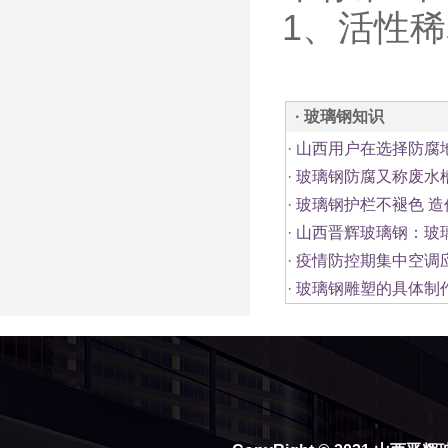
1、活性稀
· 玻璃钢知识
·
山西用户在选择防腐
·
玻璃钢防腐又称废水
·
玻璃钢护栏不褪色 造
·
山西晋辉玻璃钢：玻
·
疫情防控期集中空调
·
玻璃钢雕塑的具体制