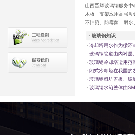
山西晋辉玻璃钢服务中
木板，支架应用高强度
不怕烫、防霉菌、耐水
· 玻璃钢知识
·
冷却塔用水作为循环
·
玻璃钢管道由内衬层
·
玻璃钢冷却塔适用范
·
闭式冷却塔在我国的
·
玻璃钢树坑盖板、玻
·
玻璃钢水箱整体由SM